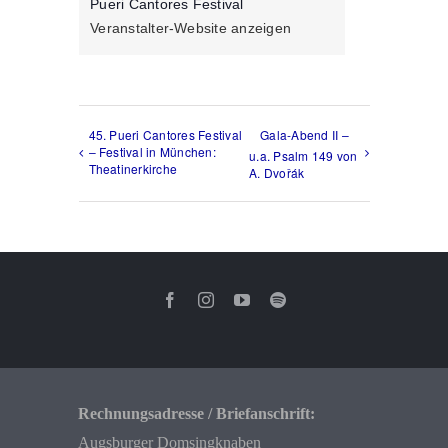
Pueri Cantores Festival
Veranstalter-Website anzeigen
45. Pueri Cantores Festival
Gala-Abend II –
– Festival in München:
u.a. Psalm 149 von
Theatinerkirche
A. Dvořák
Rechnungsadresse / Briefanschrift:
Augsburger Domsingknaben