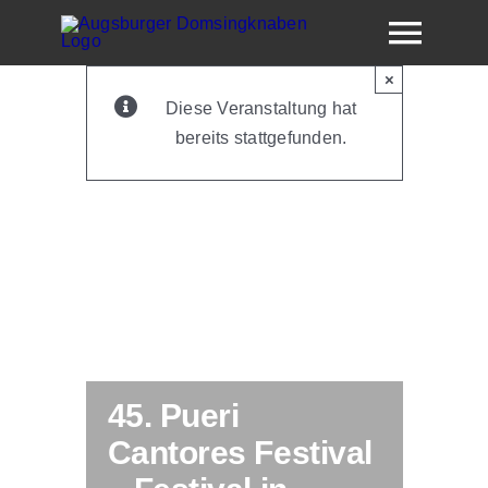
Skip
Togg
to
content
×
Navig
Diese Veranstaltung hat
bereits stattgefunden.
Dom
45. Pueri
Cantores Festival