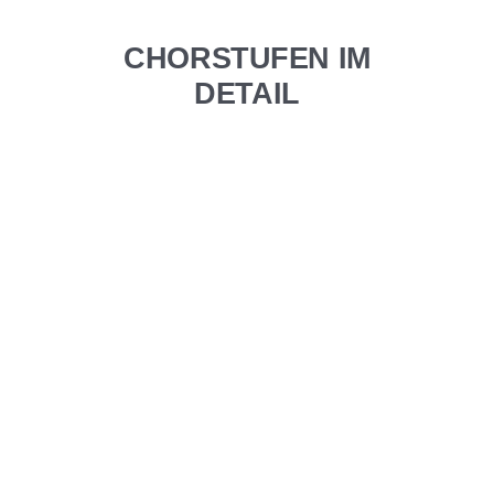
CHORSTUFEN IM
DETAIL
Musikalische
Früherziehung
Die Jüngsten bei den Augsburger
Domsingknaben lernen in der
Musikalischen Früherziehung
spielerisch den Zugang zur Musik
zu entdecken. Dies geschieht
durch Rhythmik, Tanz und