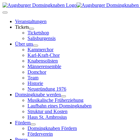
Skip
to
Toggle
content
Navigation
Veranstaltungen
Tickets
Ticketshop
Salisburgensis
Über uns
Kammerchor
Karl-Kraft-Chor
Knabensolisten
Männerensemble
Domchor
Team
Historie
Neugründung 1976
Domsingknabe werden
Musikalische Früherziehung
Laufbahn eines Domsingknaben
Struktur und Kosten
Haus St. Ambrosius
Fördern
Domsingknaben Fördern
Förderverein
Presse