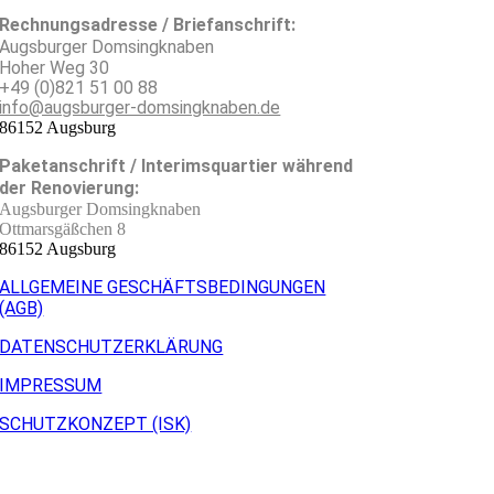
Rechnungsadresse / Briefanschrift:
Augsburger Domsingknaben
Hoher Weg 30
+49 (0)821 51 00 88
info@augsburger-domsingknaben.de
86152 Augsburg
Paketanschrift / Interimsquartier während
der Renovierung:
Augsburger Domsingknaben
Ottmarsgäßchen 8
86152 Augsburg
ALLGEMEINE GESCHÄFTSBEDINGUNGEN
(AGB)
DATENSCHUTZERKLÄRUNG
IMPRESSUM
SCHUTZKONZEPT (ISK)