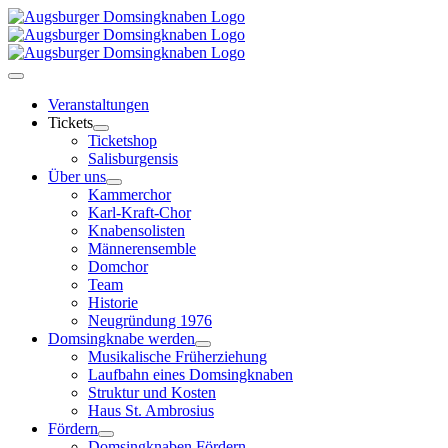
Skip
to
content
Toggle
Navigation
Veranstaltungen
Tickets
Ticketshop
Salisburgensis
Über uns
Kammerchor
Karl-Kraft-Chor
Knabensolisten
Männerensemble
Domchor
Team
Historie
Neugründung 1976
Domsingknabe werden
Musikalische Früherziehung
Laufbahn eines Domsingknaben
Struktur und Kosten
Haus St. Ambrosius
Fördern
Domsingknaben Fördern