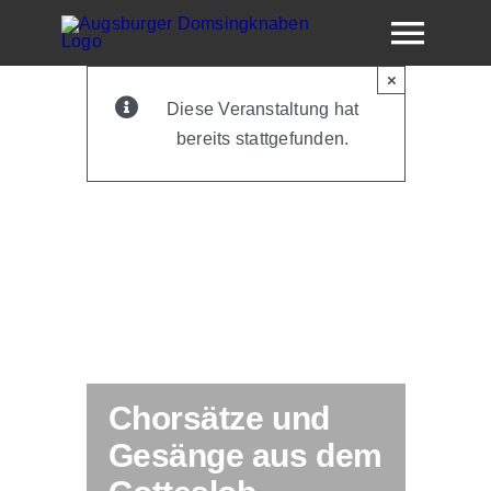
Skip
Togg
to
content
×
Navig
Diese Veranstaltung hat
bereits stattgefunden.
Dom
Chorsätze und
Gesänge aus dem