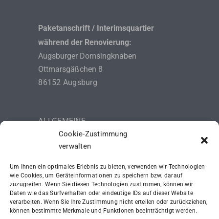
Paketanschrift / Interimsquartier
während der Renovierung:
Augsburger Domsingknaben
Ottmarsgäßchen 8
86152 Augsburg
ALLGEMEINE
Cookie-Zustimmung
GESCHÄFTSBEDINGUNGEN (AGB)
verwalten
DATENSCHUTZERKLÄRUNG
Um Ihnen ein optimales Erlebnis zu bieten, verwenden wir Technologien
IMPRESSUM
wie Cookies, um Geräteinformationen zu speichern bzw. darauf
zuzugreifen. Wenn Sie diesen Technologien zustimmen, können wir
Daten wie das Surfverhalten oder eindeutige IDs auf dieser Website
SCHUTZKONZEPT (ISK)
verarbeiten. Wenn Sie Ihre Zustimmung nicht erteilen oder zurückziehen,
können bestimmte Merkmale und Funktionen beeinträchtigt werden.