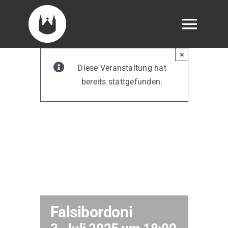
Skip
to
Togg
content
Navig
×
Diese Veranstaltung hat
bereits stattgefunden.
Dom
Falsibordoni