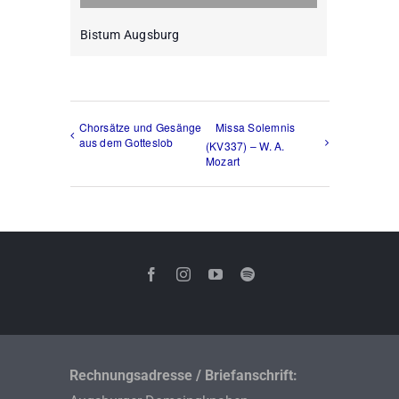
Bistum Augsburg
Chorsätze und Gesänge
Missa Solemnis
aus dem Gotteslob
(KV337) – W. A.
Mozart
Rechnungsadresse / Briefanschrift: