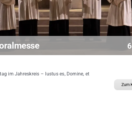
oralmesse
6
ag im Jahreskreis – Iustus es, Domine, et
Zum K