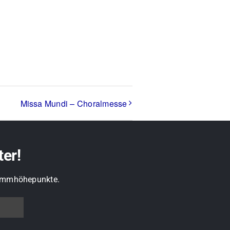
Missa Mundi – Choralmesse
ter!
grammhöhepunkte.