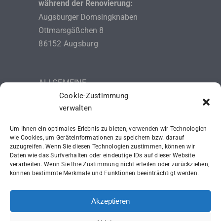
während der Renovierung:
Augsburger Domsingknaben
Ottmarsgäßchen 8
86152 Augsburg
ALLGEMEINE
Cookie-Zustimmung
GESCHÄFTSBEDINGUNGEN (AGB)
verwalten
DATENSCHUTZERKLÄRUNG
Um Ihnen ein optimales Erlebnis zu bieten, verwenden wir Technologien
IMPRESSUM
wie Cookies, um Geräteinformationen zu speichern bzw. darauf
zuzugreifen. Wenn Sie diesen Technologien zustimmen, können wir
Daten wie das Surfverhalten oder eindeutige IDs auf dieser Website
SCHUTZKONZEPT (ISK)
verarbeiten. Wenn Sie Ihre Zustimmung nicht erteilen oder zurückziehen,
können bestimmte Merkmale und Funktionen beeinträchtigt werden.
Akzeptieren