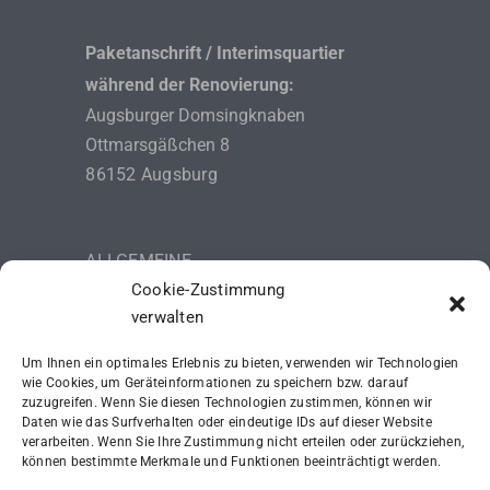
Paketanschrift / Interimsquartier
während der Renovierung:
Augsburger Domsingknaben
Ottmarsgäßchen 8
86152 Augsburg
ALLGEMEINE
Cookie-Zustimmung
GESCHÄFTSBEDINGUNGEN (AGB)
verwalten
DATENSCHUTZERKLÄRUNG
Um Ihnen ein optimales Erlebnis zu bieten, verwenden wir Technologien
IMPRESSUM
wie Cookies, um Geräteinformationen zu speichern bzw. darauf
zuzugreifen. Wenn Sie diesen Technologien zustimmen, können wir
Daten wie das Surfverhalten oder eindeutige IDs auf dieser Website
SCHUTZKONZEPT (ISK)
verarbeiten. Wenn Sie Ihre Zustimmung nicht erteilen oder zurückziehen,
können bestimmte Merkmale und Funktionen beeinträchtigt werden.