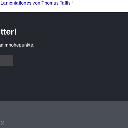
Lamentationes von Thomas Tallis
tter!
grammhöhepunkte.
EN