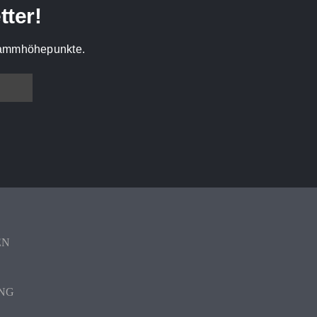
tter!
grammhöhepunkte.
EN
NG