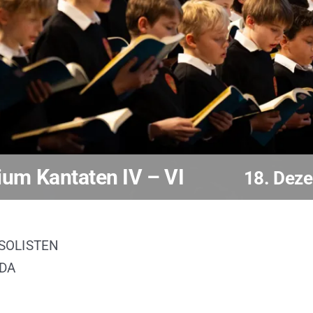
um Kantaten IV – VI
18. Dez
SOLISTEN
DA