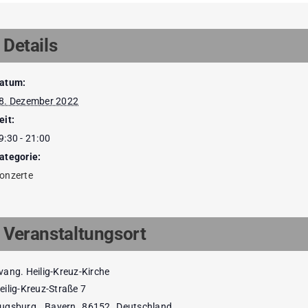
Details
atum:
8. Dezember 2022
eit:
9:30 - 21:00
ategorie:
onzerte
Veranstaltungsort
vang. Heilig-Kreuz-Kirche
eilig-Kreuz-Straße 7
ugsburg
,
Bayern
86152
Deutschland