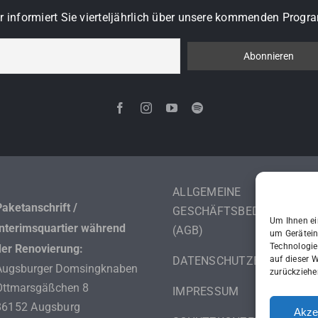
r informiert Sie vierteljährlich über unsere kommenden Pro
ALLGEMEINE
Paketanschrift /
GESCHÄFTSBEDINGUNGEN
Um Ihnen ei
Interimsquartier während
(AGB)
um Gerätein
Technologie
der Renovierung:
DATENSCHUTZERKLÄRUN
auf dieser 
Augsburger Domsingknaben
zurückziehe
Ottmarsgäßchen 8
IMPRESSUM
86152 Augsburg
Akze