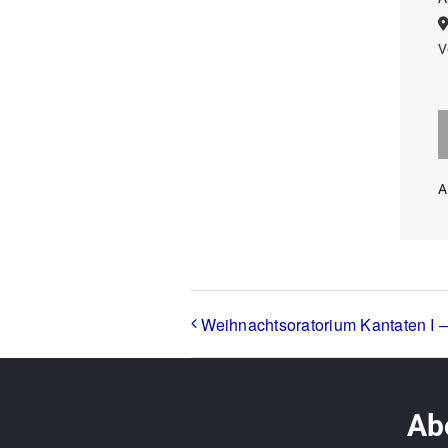
V
A
Weihnachtsoratorium Kantaten I – 
Abo