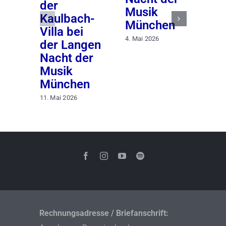
der
Musik
Au
Kaulbach-
München
un
Villa bei
Mü
4. Mai 2026
der Langen
10. 
Nacht der
Musik
München
11. Mai 2026
Rechnungsadresse / Briefanschrift: