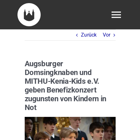
Skip
to
Togg
content
Navig
Zurück
Vor
Veranstaltungen
Tickets
Augsburger
Domsingknaben und
Über uns
MITHU-Kenia-Kids e.V.
geben Benefizkonzert
zugunsten von Kindern in
Domsingknabe werden
Not
Fördern
Zeige
grösseres
Bild
Presse