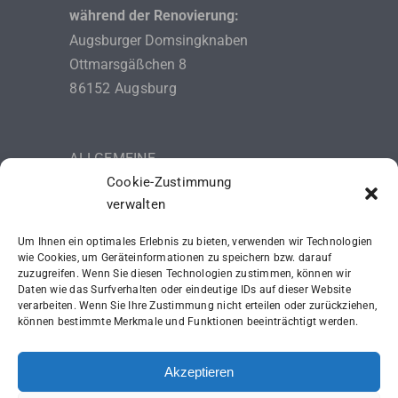
während der Renovierung:
Augsburger Domsingknaben
Ottmarsgäßchen 8
86152 Augsburg
ALLGEMEINE
GESCHÄFTSBEDINGUNGEN (AGB)
Cookie-Zustimmung
verwalten
DATENSCHUTZERKLÄRUNG
Um Ihnen ein optimales Erlebnis zu bieten, verwenden wir Technologien
IMPRESSUM
wie Cookies, um Geräteinformationen zu speichern bzw. darauf
zuzugreifen. Wenn Sie diesen Technologien zustimmen, können wir
Daten wie das Surfverhalten oder eindeutige IDs auf dieser Website
SCHUTZKONZEPT (ISK)
verarbeiten. Wenn Sie Ihre Zustimmung nicht erteilen oder zurückziehen,
können bestimmte Merkmale und Funktionen beeinträchtigt werden.
Akzeptieren