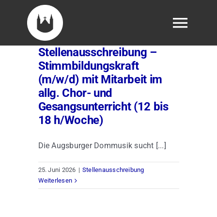
Skip
to
Togg
content
Navig
Stellenausschreibung –
Veranstaltungen
Stimmbildungskraft
(m/w/d) mit Mitarbeit im
Tickets
allg. Chor- und
Gesangsunterricht (12 bis
18 h/Woche)
Über uns
Die Augsburger Dommusik sucht [...]
Domsingknabe werden
25. Juni 2026
|
Stellenausschreibung
Weiterlesen
Fördern
Presse