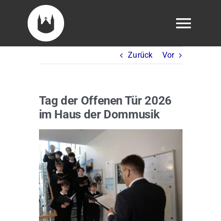
Skip
to
Togg
content
Navig
Zurück
Vor
Veranstaltungen
Tickets
Tag der Offenen Tür 2026
im Haus der Dommusik
Über uns
Zeige
grösseres
Domsingknabe werden
Bild
Fördern
Presse