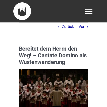
Skip
to
Togg
content
Navig
Zurück
Vor
Veranstaltungen
Tickets
Bereitet dem Herrn den
Weg! – Cantate Domino als
Über uns
Wüstenwanderung
Zeige
Domsingknabe werden
grösseres
Bild
Fördern
Presse