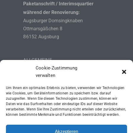
Paketanschrift / Interimsquartier
während der Renovierung:
Augsburger Domsingknaben
Ottmarsgäßchen 8
86152 Augsburg
ALLGEMEINE
GESCHÄFTSBEDINGUNGEN (AGB)
Cookie-Zustimmung
verwalten
DATENSCHUTZERKLÄRUNG
Um Ihnen ein optimales Erlebnis zu bieten, verwenden wir Technologien
IMPRESSUM
wie Cookies, um Geräteinformationen zu speichern bzw. darauf
zuzugreifen. Wenn Sie diesen Technologien zustimmen, können wir
Daten wie das Surfverhalten oder eindeutige IDs auf dieser Website
SCHUTZKONZEPT (ISK)
verarbeiten. Wenn Sie Ihre Zustimmung nicht erteilen oder zurückziehen,
können bestimmte Merkmale und Funktionen beeinträchtigt werden.
Akzeptieren